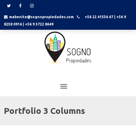
mabenite@sognopropiedades.com
+56 22 41556 67 | +56 9
8258 0916 | +56 9 3722 8649
Portfolio 3 Columns